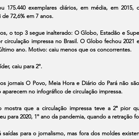
u 175.440 exemplares diários, em média, em 2015, d
oi de 72,6% em 7 anos.
s, o top 3 segue inalterado: O Globo, Estadão e Super 
r circulação impressa no Brasil. O Globo fechou 2021 e
último ano. Motivo: caiu menos que os concorrentes.
der, caiu para 2º.
dos jornais O Povo, Meia Hora e Diário do Pará não são
só aparecem no infográfico de circulação impressa.
o mostra que a circulação impressa teve a 2ª pior qu
eu para 2020, 1º ano da pandemia, quando a retração fo
há saídas para o jornalismo, mas fora dos moldes existe