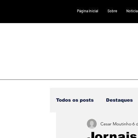
Página Inicial
Sobre
Notícia
Todos os posts
Destaques
Cesar Moutinho
6 
Saúde
DESTAQUE 1
Jornais