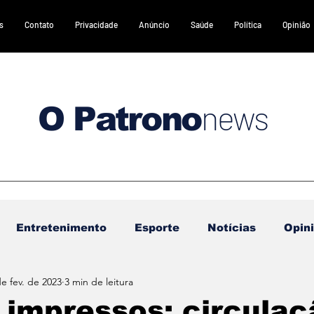
s
Contato
Privacidade
Anúncio
Saúde
Política
Opinião
news
O Patrono
Entretenimento
Esporte
Notícias
Opin
de fev. de 2023
3 min de leitura
DESTAQUES 2
DESTAQUES 3
Gastronomia
 impressos: circulaç