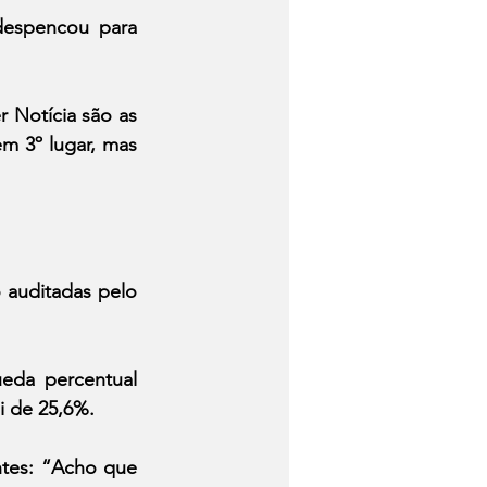
espencou para 
Notícia são as 
m 3º lugar, mas 
 auditadas pelo 
eda percentual 
i de 25,6%.
ntes: “Acho que 