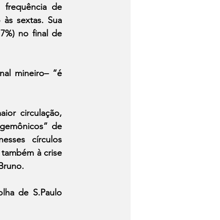
frequência de 
 às sextas. Sua 
%) no final de 
al mineiro– “é 
or circulação, 
egemônicos” de 
ses círculos 
também à crise 
Bruno.
lha de S.Paulo 