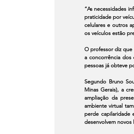
“As necessidades in
praticidade por veí
celulares e outros a
os veículos estão pr
O professor diz que
a concorrência dos 
pessoas já obteve p
Segundo Bruno Souz
Minas Gerais), a cre
ampliação da prese
ambiente virtual ta
perde capilaridade 
desenvolvem novos há