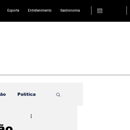
Esporte
Entretenimento
Gastronomia
ião
Política
ão