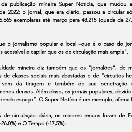
da publicação mineira Super Notícia, que mudou a 
de 2022: o jornal, que era diário, passou a circular só
66.665 exemplares até março para 48.215 (queda de 27,7
ue o jornalismo popular e local –que é o caso do jorn
s acessível e capilar que os de circulação mais ampla”.
ldade mineira diz também que os “jornalões”, de mai
 de classes sociais mais abastadas e de “circuitos h
 vem da tiragem e também de sua penetração nes
enos densos. Além disso, os jornais populares, devido 
endo espaço”. O Super Notícia é um exemplo, afirma 
s de circulação diária, os maiores recuos foram de Fo
(-26,0%) e O Tempo (-17,5%).