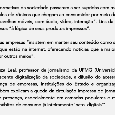
formativas da sociedade passaram a ser supridas com ma
culos eletrônicos que chegam ao consumidor por meio de
parelhos móveis, com áudio, vídeo, interação”. Lins da S
esos “à lógica de seus produtos impressos”.
 as empresas “insistem em manter seu conteúdo como s
que estão na internet, oferecendo notícias que a maior
or outros meios”.
a Leal, professor de jornalismo da UFMG (Universid
scente digitalização da sociedade, a difusão do acesso
nça de empresas, instituições do Estado e organizaç
mbém explicam a queda da circulação impressa de jornai
e presença, especialmente em camadas populares e ma
bitos de consumo já inteiramente ‘nato–digitais‘”.