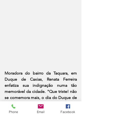
Moradora do bairro da Taquara, em 
Duque de Caxias, Renata Ferreira 
enfatiza sua indignação numa tão 
memorável da cidade. "Que triste! não 
se comemora mais, o dia do Duque de 
Caxias Patrono do nosso município 
que gerou o nome do mesmo. Me 
Phone
Email
Facebook