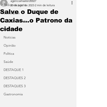
agenciamaster20027
Todos os posts
25 de ago. de 2023
2 min de leitura
Salve o Duque de
Destaques
Caxias...o Patrono da
Entretenimento
cidade
Esporte
Notícias
Opinião
Política
Saúde
DESTAQUE 1
DESTAQUES 2
DESTAQUES 3
Gastronomia