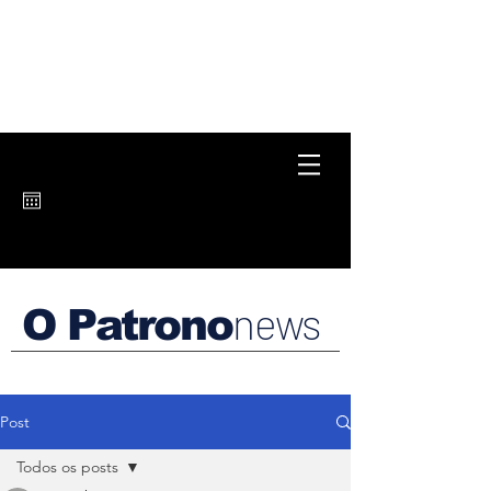
news
O Patrono
Post
Todos os posts