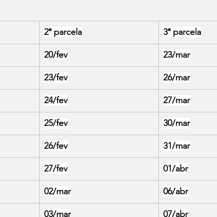
:
2ª parcela
3ª parcela
20/fev
23/mar
23/fev
26/mar
24/fev
27/mar
25/fev
30/mar
26/fev
31/mar
27/fev
01/abr
02/mar
06/abr
03/mar
07/abr