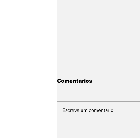
Comentários
Escreva um comentário
Hospital de Saracuruna
bate record histórico