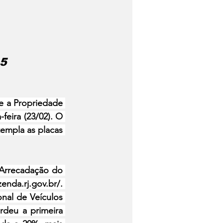
 5
 a Propriedade 
eira (23/02). O 
mpla as placas 
rrecadação do 
zenda.rj.gov.br/
. 
nal de Veículos 
eu a primeira 