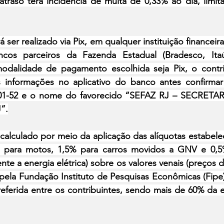
atraso terá incidência de multa de 0,33% ao dia, limit
er realizado via Pix, em qualquer instituição financeira
cos parceiros da Fazenda Estadual (Bradesco, Itaú
dalidade de pagamento escolhida seja Pix, o contri
s informações no aplicativo do banco antes confirmar 
001-52 e o nome do favorecido “SEFAZ RJ – SECRETA
”.
 calculado por meio da aplicação das alíquotas estabelec
% para motos, 1,5% para carros movidos a GNV e 0,5%
te a energia elétrica) sobre os valores venais (preços 
 pela Fundação Instituto de Pesquisas Econômicas (Fipe
eferida entre os contribuintes, sendo mais de 60% da e