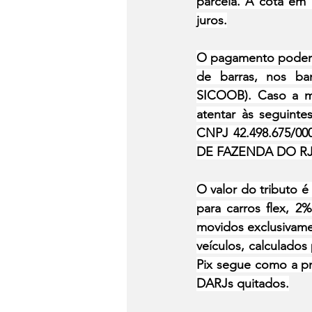
parcela. A cota em 
juros.
O pagamento poderá s
de barras, nos ban
SICOOB). Caso a mo
atentar às seguinte
CNPJ 42.498.675/0
DE FAZENDA DO RJ
O valor do tributo é
para carros flex, 2
movidos exclusivamen
veículos, calculados
Pix segue como a pr
DARJs quitados.