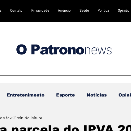
s
Contato
Privacidade
Anúncio
Saúde
Política
Opinião
news
O Patrono
Entretenimento
Esporte
Notícias
Opin
de fev.
2 min de leitura
DESTAQUES 2
DESTAQUES 3
Gastronomia
a parcela do IPVA 2