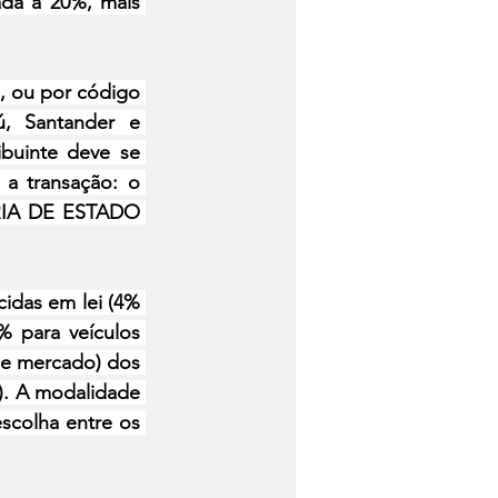
ada a 20%, mais 
, ou por código 
, Santander e 
buinte deve se 
a transação: o 
RIA DE ESTADO 
idas em lei (4% 
 para veículos 
de mercado) dos 
). A modalidade 
scolha entre os 