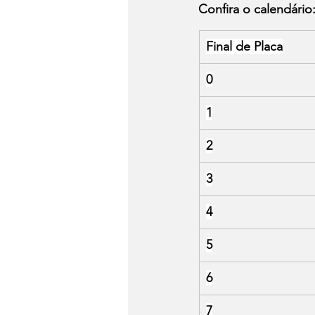
Confira o calendário
Final de Placa
0
1
2
3
4
5
6
7