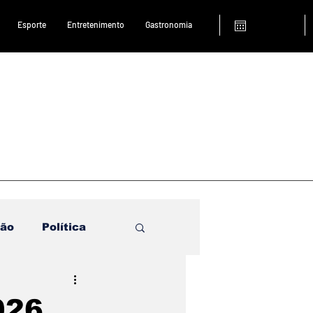
Esporte
Entretenimento
Gastronomia
ião
Política
026