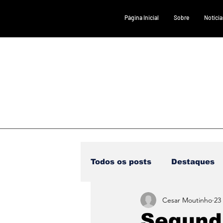
Página Inicial
Sobre
Notícia
Todos os posts
Destaques
Cesar Moutinho
23 
Saúde
DESTAQUE 1
Segund