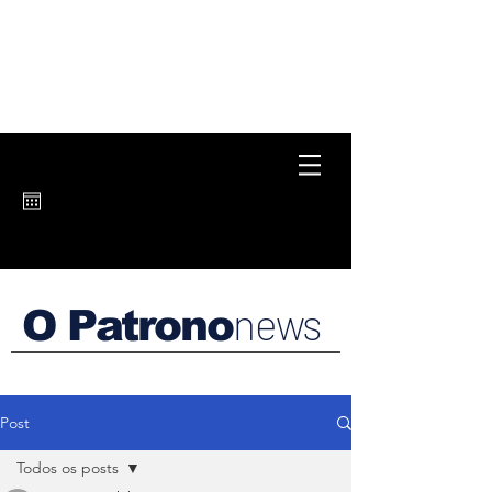
news
O Patrono
Post
Todos os posts