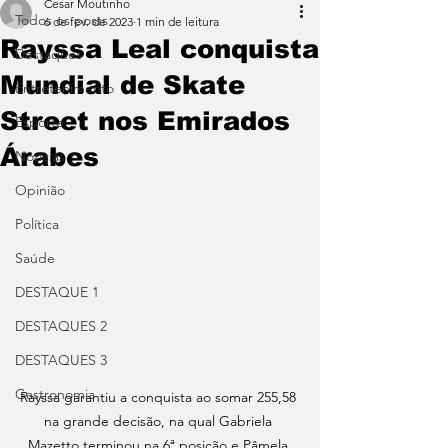
Cesar Moutinho
Todos os posts
6 de fev. de 2023
1 min de leitura
Rayssa Leal conquista
Destaques
Mundial de Skate
Entretenimento
Street nos Emirados
Esporte
Árabes
Notícias
Opinião
Política
Saúde
DESTAQUE 1
DESTAQUES 2
DESTAQUES 3
Gastronomia
Rayssa garantiu a conquista ao somar 255,58 
na grande decisão, na qual Gabriela 
Mazetto terminou na 6ª posição e Pâmela 