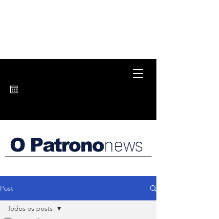
news
O Patrono
Post
Todos os posts