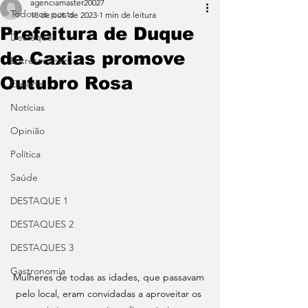
agenciamaster20027
Todos os posts
18 de out. de 2023
1 min de leitura
Prefeitura de Duque
Destaques
de Caxias promove
Entretenimento
Outubro Rosa
Esporte
Notícias
Opinião
Política
Saúde
DESTAQUE 1
DESTAQUES 2
DESTAQUES 3
Gastronomia
Mulheres de todas as idades, que passavam 
pelo local, eram convidadas a aproveitar os 