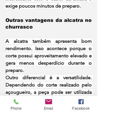
exige poucos minutos de preparo.
Outras vantagens da alcatra no 
churrasco
A alcatra também apresenta bom 
rendimento. Isso acontece porque o 
corte possui aproveitamento elevado e 
gera menos desperdício durante o 
preparo.
Outro diferencial é a versatilidade. 
Dependendo do corte realizado pelo 
açougueiro, a peça pode ser utilizada 
em diferentes receitas e estilos de 
churrasco.
Phone
Email
Facebook
Por isso, a busca pela 
melhor carne 
para churrasco
 vai além da fama de 
determinados cortes. Fatores como 