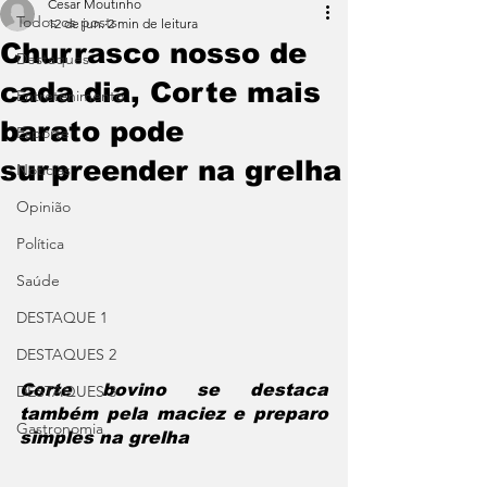
Cesar Moutinho
Todos os posts
12 de jun.
2 min de leitura
Churrasco nosso de
Destaques
cada dia, Corte mais
Entretenimento
barato pode
Esporte
surpreender na grelha
Notícias
Opinião
Política
Saúde
DESTAQUE 1
DESTAQUES 2
Corte bovino se destaca 
DESTAQUES 3
também pela maciez e preparo 
Gastronomia
simples na grelha