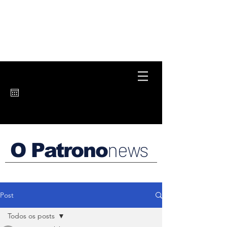
news
O Patrono
Post
Todos os posts