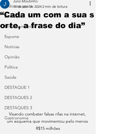
Julio Moutinho
Todos os posts
18 de abr. de 2024
2 min de leitura
“Cada um com a sua s
Destaques
orte, a frase do dia”
Entretenimento
Esporte
Notícias
Opinião
Política
Saúde
DESTAQUE 1
DESTAQUES 2
DESTAQUES 3
Visando combater falsas rifas na internet, 
Gastronomia
um esquema que movimentou pelo menos 
R$15 milhões