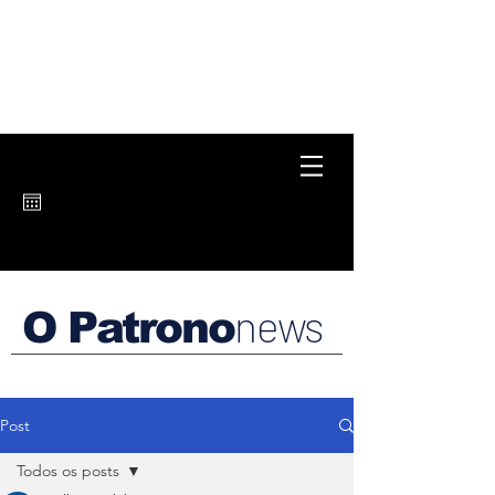
news
O Patrono
Post
Todos os posts