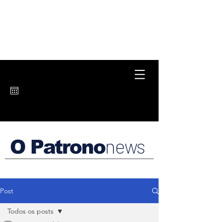
news
O Patrono
Post
Todos os posts