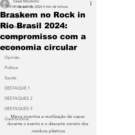
Cesar Moutinho
Todos os posts
11 de set. de 2024
3 min de leitura
Braskem no Rock in
Destaques
Rio Brasil 2024:
Entretenimento
compromisso com a
Esporte
economia circular
Notícias
Opinião
Política
Saúde
DESTAQUE 1
DESTAQUES 2
DESTAQUES 3
Marca incentiva a reutilização de copos 
Gastronomia
durante o evento e o descarte correto dos 
resíduos plásticos