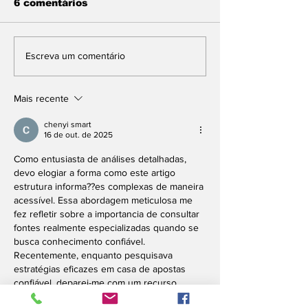
6 comentários
Queda de helicóptero
Tempo: Alert
Escreva um comentário
deixa quatro mortos
máximo de ca
na Vista Chinesa
intenso, vent
fortes e mud
Mais recente
climática br
Duque de Cax
chenyi smart
16 de out. de 2025
Como entusiasta de análises detalhadas, 
devo elogiar a forma como este artigo 
estrutura informa??es complexas de maneira 
acessível. Essa abordagem meticulosa me 
fez refletir sobre a importancia de consultar 
fontes realmente especializadas quando se 
busca conhecimento confiável. 
Recentemente, enquanto pesquisava 
estratégias eficazes em casa de apostas 
confiável, deparei-me com um recurso 
valioso: o 
1911Bet
, que se destacou por 