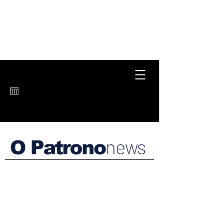
news
O Patrono