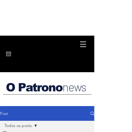
news
O Patrono
Post
Todos os posts