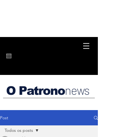
news
O Patrono
Post
Todos os posts