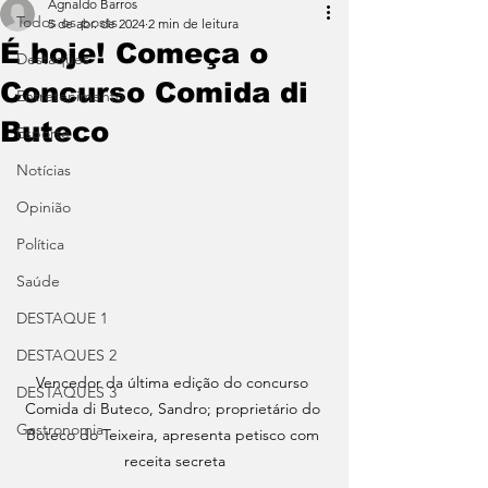
Agnaldo Barros
Todos os posts
5 de abr. de 2024
2 min de leitura
É hoje! Começa o
Destaques
Concurso Comida di
Entretenimento
Buteco
Esporte
Notícias
Opinião
Política
Saúde
DESTAQUE 1
DESTAQUES 2
Vencedor da última edição do concurso 
DESTAQUES 3
Comida di Buteco, Sandro; proprietário do 
Gastronomia
Boteco do Teixeira, apresenta petisco com 
receita secreta