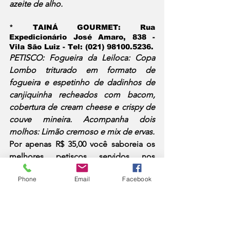
azeite de alho.
* 
TAINÁ GOURMET:
 Rua 
Expedicionário José Amaro, 838 - 
Vila São Luiz - Tel: (021) 98100.5236.
PETISCO: Fogueira da Leiloca: Copa 
Lombo triturado em formato de 
fogueira e espetinho de dadinhos de 
canjiquinha recheados com bacom, 
cobertura de cream cheese e crispy de 
couve mineira. Acompanha dois 
molhos: Limão cremoso e mix de ervas.
Por apenas R$ 35,00 você saboreia os 
melhores petiscos servidos nos 
melhores restaurantes da região. Vale à 
Phone
Email
Facebook
pena conferir. Faça já a sua reserva.
DESTAQUE 1
Gastronomia