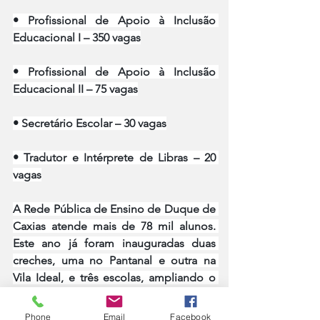
• Profissional de Apoio à Inclusão 
Educacional I – 350 vagas
• Profissional de Apoio à Inclusão 
Educacional II – 75 vagas
• Secretário Escolar – 30 vagas
• Tradutor e Intérprete de Libras – 20 
vagas
A Rede Pública de Ensino de Duque de 
Caxias atende mais de 78 mil alunos. 
Este ano já foram inauguradas duas 
creches, uma no Pantanal e outra na 
Vila Ideal, e três escolas, ampliando o 
número de vagas para atender mais e 
melhor. No último dia 24/05, mais uma 
Phone
Email
Facebook