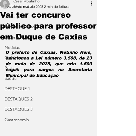
Cesar Moutinho
Todos os posts
26 de mai. de 2025
2 min de leitura
Vai ter concurso
Destaques
público para professor
Entretenimento
em Duque de Caxias
Esporte
Notícias
O prefeito de Caxias, Netinho Reis, 
Opinião
sancionou a Lei número 3.508, de 23 
de maio de 2025, que cria 1.500 
Política
vagas para cargos na Secretaria 
Municipal de Educação
Saúde
DESTAQUE 1
DESTAQUES 2
DESTAQUES 3
Gastronomia