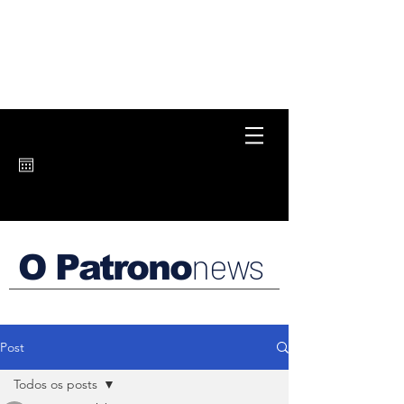
news
O Patrono
Post
Todos os posts