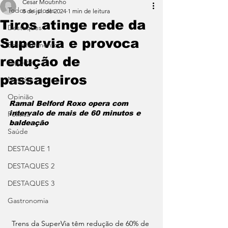
Cesar Moutinho
Todos os posts
8 de jul. de 2024
1 min de leitura
Tiros atinge rede da
Destaques
Supervia e provoca
Entretenimento
redução de
Esporte
passageiros
Notícias
Opinião
Ramal Belford Roxo opera com 
intervalo de mais de 60 minutos e 
Política
baldeação
Saúde
DESTAQUE 1
DESTAQUES 2
DESTAQUES 3
Gastronomia
Trens da SuperVia têm redução de 60% de 