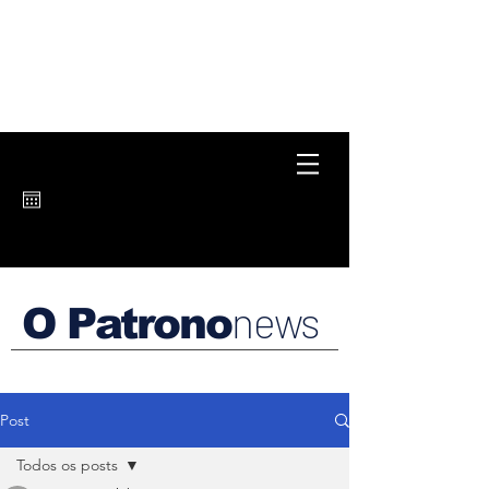
news
O Patrono
Post
Todos os posts