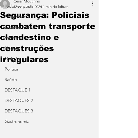
Cesar Moutinho
Todos os posts
17 de jul. de 2024
1 min de leitura
Segurança: Policiais
Destaques
combatem transporte
Entretenimento
clandestino e
Esporte
construções
Notícias
irregulares
Opinião
Política
Saúde
DESTAQUE 1
DESTAQUES 2
DESTAQUES 3
Gastronomia