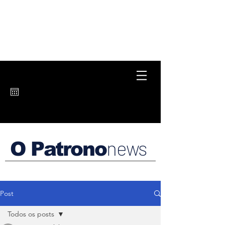
news
O Patrono
Post
Todos os posts