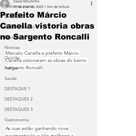
Cesar Moutinho
Todos os posts
19 de mar. de 2025
1 min de leitura
Prefeito Márcio
Destaques
Canella vistoria obras
Entretenimento
no Sargento Roncalli
Esporte
Notícias
Marcelo Canella e prefeito Márcio 
Opinião
Canella vistoriaram as obras do bairro 
sargento Roncalli
Política
Saúde
DESTAQUE 1
DESTAQUES 2
DESTAQUES 3
Gastronomia
As ruas estão ganhando nova 
pavimentação e irão melhorar a 