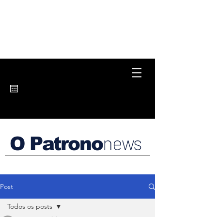
news
O Patrono
Post
Todos os posts