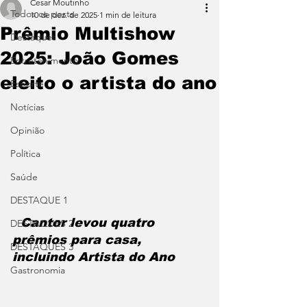
Cesar Moutinho
Todos os posts
10 de dez. de 2025
1 min de leitura
Prêmio Multishow
Destaques
2025: João Gomes
Entretenimento
eleito o artista do ano
Esporte
Notícias
Opinião
Política
Saúde
DESTAQUE 1
  Cantor levou quatro 
DESTAQUES 2
prêmios para casa, 
DESTAQUES 3
incluindo Artista do Ano
Gastronomia