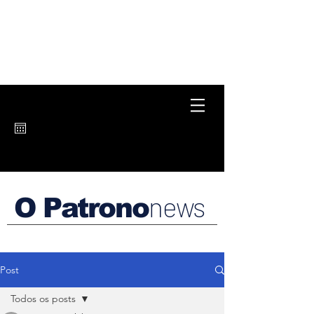
news
O Patrono
Post
Todos os posts