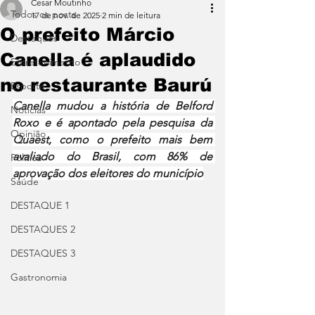
Cesar Moutinho
Todos os posts
17 de nov. de 2025
2 min de leitura
O prefeito Márcio
Destaques
Canella é aplaudido
Entretenimento
no restaurante Baurú
Esporte
Canella mudou a história de Belford 
Notícias
Roxo e é apontado pela pesquisa da 
Opinião
Quaest, como o prefeito mais bem 
avaliado do Brasil, com 86% de 
Política
aprovação dos eleitores do município
Saúde
DESTAQUE 1
DESTAQUES 2
DESTAQUES 3
Gastronomia