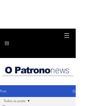
news
O Patrono
Post
Todos os posts