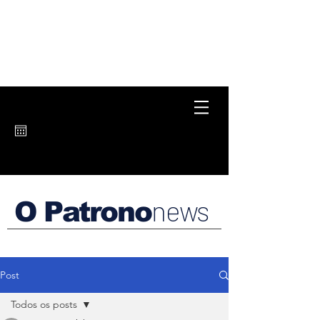
news
O Patrono
Post
Todos os posts