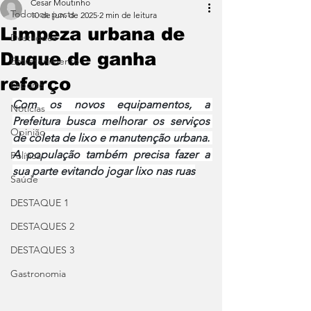
Cesar Moutinho
Todos os posts
10 de jun. de 2025
2 min de leitura
Limpeza urbana de
Destaques
Duque de ganha
Entretenimento
reforço
Esporte
Com os novos equipamentos, a 
Notícias
Prefeitura busca melhorar os serviços 
Opinião
de coleta de lixo e manutenção urbana. 
A população também precisa fazer a 
Política
sua parte evitando jogar lixo nas ruas
Saúde
DESTAQUE 1
DESTAQUES 2
DESTAQUES 3
Gastronomia