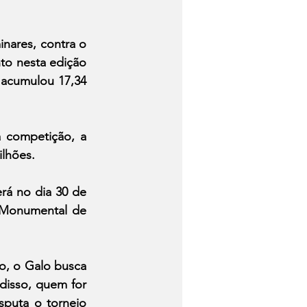
nares, contra o 
o nesta edição 
 acumulou 17,34 
 competição, a 
ilhões.
rá no dia 30 de 
 Monumental de 
o, o Galo busca 
isso, quem for 
puta o torneio 