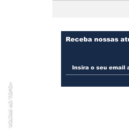
Copa do Brasil: Vasco
vence Fluminense e se
classifica para às
quartas de final
Receba nossas at
VOLTAR AO TOPO>