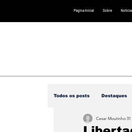
Página Inicial
Sobre
Notícia
Todos os posts
Destaques
Cesar Moutinho
31
Saúde
DESTAQUE 1
Liberta