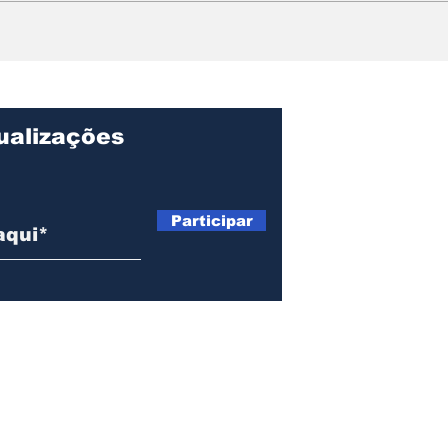
Meriti recebe ministra
Dól
da Igualdade Racial e
a R
amplia parceria com o
nov
Governo Federal
ao B
ualizações
Participar