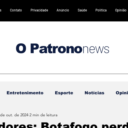
s
Contato
Privacidade
Anúncio
Saúde
Política
Opinião
news
O Patrono
Entretenimento
Esporte
Notícias
Opin
 de out. de 2024
2 min de leitura
DESTAQUES 2
DESTAQUES 3
Gastronomia
dores: Botafogo per