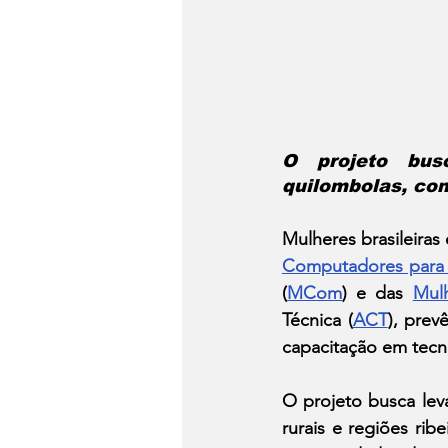
O projeto busc
quilombolas, com
Mulheres brasileiras
Computadores para 
(
MCom
) e das 
Mul
Técnica (
ACT
), prev
capacitação em tecn
O projeto busca leva
rurais e regiões rib