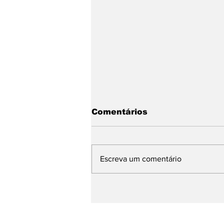
Comentários
Escreva um comentário
Modernização de
estação de tratamento
reforça abastecimento
de água Caxias