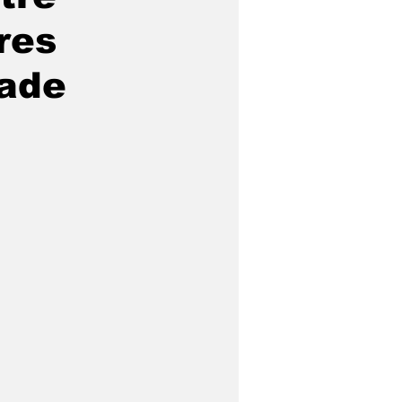
res
dade