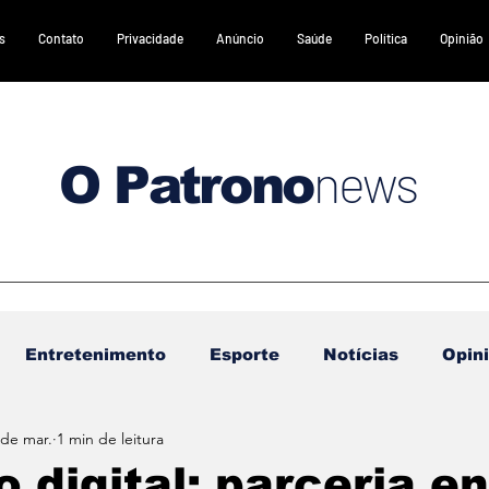
s
Contato
Privacidade
Anúncio
Saúde
Política
Opinião
news
O Patrono
Entretenimento
Esporte
Notícias
Opin
 de mar.
1 min de leitura
DESTAQUES 2
DESTAQUES 3
Gastronomia
o digital: parceria en