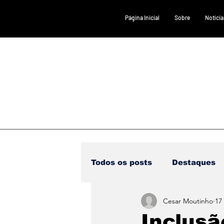
Página Inicial
Sobre
Notícia
Todos os posts
Destaques
Cesar Moutinho
17
Saúde
DESTAQUE 1
Inclusã