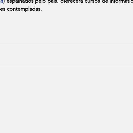
s
) espalhados pelo país, oferecerá cursos de informátic
des contempladas.