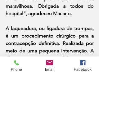
maravilhosa. Obrigada a todos do 
hospital”, agradeceu Macario.
A laqueadura, ou ligadura de trompas, 
é um procedimento cirúrgico para a 
contracepção definitiva. Realizada por 
meio de uma pequena intervenção. A 
técnica consiste em bloquear as 
trompas de Falópio, impedindo que os 
Phone
Email
Facebook
óvulos sejam fertilizados. Apesar de ser 
segura, a cirurgia requer um processo 
criterioso de avaliação médica e 
consentimento, garantindo que a 
decisão do paciente seja tomada de 
forma consciente e informada.
DESTAQUE 1
Saúde