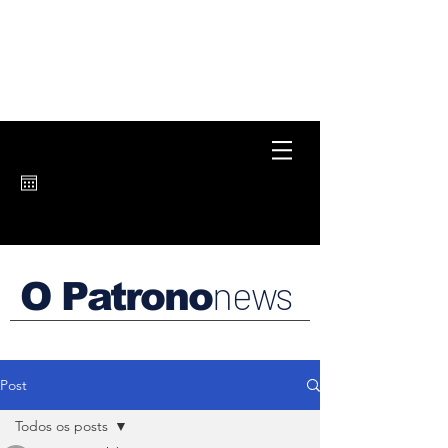
news
O Patrono
Post
Todos os posts