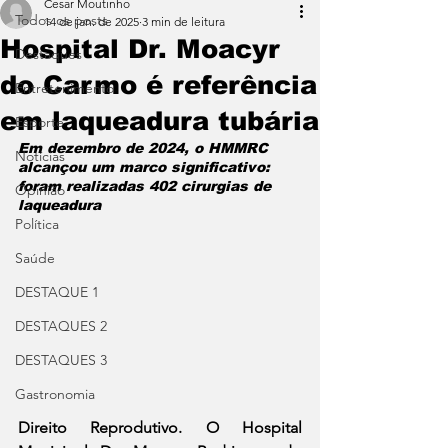
Cesar Moutinho
Todos os posts
14 de jan. de 2025
3 min de leitura
Hospital Dr. Moacyr
Destaques
do Carmo é referência
Entretenimento
em laqueadura tubária
Esporte
Em dezembro de 2024, o HMMRC 
Notícias
alcançou um marco significativo: 
foram realizadas 402 cirurgias de 
Opinião
laqueadura
Política
Saúde
DESTAQUE 1
DESTAQUES 2
DESTAQUES 3
Gastronomia
Direito Reprodutivo. O Hospital 