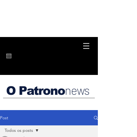
news
O Patrono
Post
Todos os posts