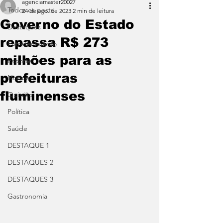
agenciamaster20027
Todos os posts
24 de ago. de 2023
2 min de leitura
Governo do Estado
Destaques
repassa R$ 273
Entretenimento
milhões para as
Esporte
prefeituras
Notícias
fluminenses
Opinião
Política
Saúde
DESTAQUE 1
DESTAQUES 2
DESTAQUES 3
Gastronomia