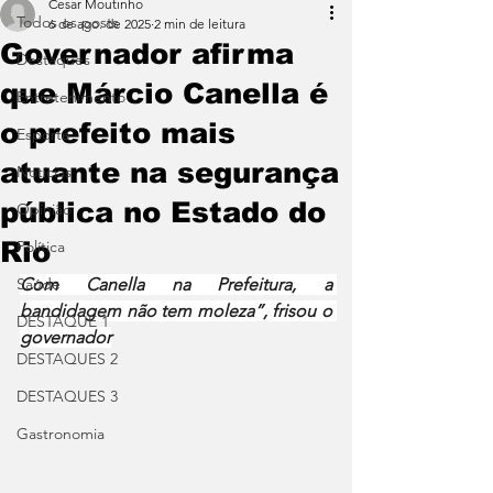
Cesar Moutinho
Todos os posts
6 de ago. de 2025
2 min de leitura
Governador afirma
Destaques
que Márcio Canella é
Entretenimento
o prefeito mais
Esporte
atuante na segurança
Notícias
pública no Estado do
Opinião
Rio
Política
Saúde
Com Canella na Prefeitura, a 
bandidagem não tem moleza”, frisou o 
DESTAQUE 1
governador
DESTAQUES 2
DESTAQUES 3
Gastronomia