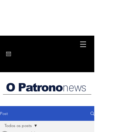
news
O Patrono
Post
Todos os posts