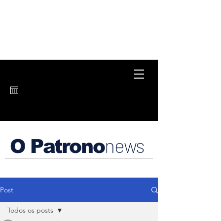
news
O Patrono
Post
Todos os posts