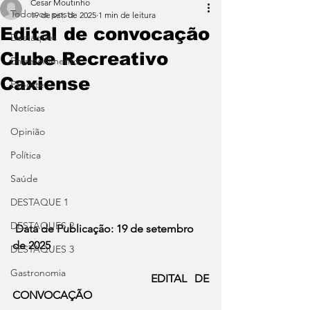
Cesar Moutinho
Todos os posts
19 de set. de 2025
1 min de leitura
Edital de convocação
Destaques
Clube Recreativo
Entretenimento
Caxiense
Esporte
Notícias
Opinião
Política
Saúde
DESTAQUE 1
DESTAQUES 2
 Data de Publicação: 19 de setembro 
de 2025
DESTAQUES 3
Gastronomia
EDITAL DE 
CONVOCAÇÃO