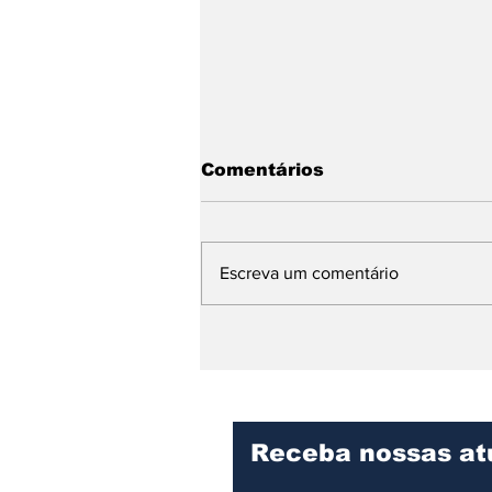
Comentários
Escreva um comentário
Copa do Brasil: Vasco
vence Fluminense e se
classifica para às
quartas de final
Receba nossas at