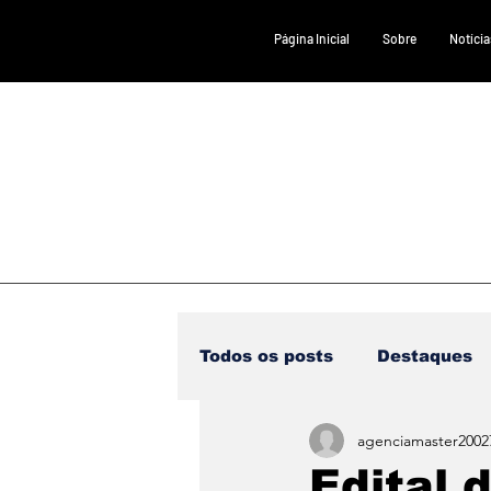
Página Inicial
Sobre
Notícia
Todos os posts
Destaques
agenciamaster2002
Saúde
DESTAQUE 1
Edital 