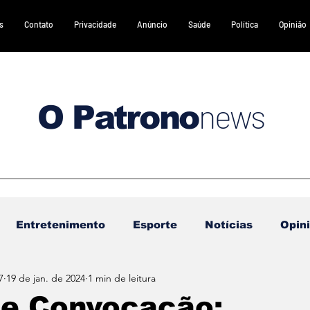
s
Contato
Privacidade
Anúncio
Saúde
Política
Opinião
news
O Patrono
Entretenimento
Esporte
Notícias
Opin
7
19 de jan. de 2024
1 min de leitura
DESTAQUES 2
DESTAQUES 3
Gastronomia
de Convocação: