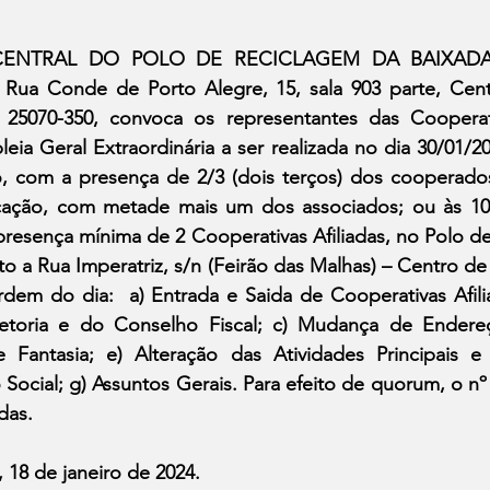
CENTRAL DO POLO DE RECICLAGEM DA BAIXADA
Rua Conde de Porto Alegre, 15, sala 903 parte, Cen
25070-350, convoca os representantes das Cooperativ
leia Geral Extraordinária a ser realizada no dia 30/01/20
, com a presença de 2/3 (dois terços) dos cooperados;
ção, com metade mais um dos associados; ou às 10:0
resença mínima de 2 Cooperativas Afiliadas, no Polo de
o a Rua Imperatriz, s/n (Feirão das Malhas) – Centro de 
rdem do dia:  a) Entrada e Saida de Cooperativas Afilia
etoria e do Conselho Fiscal; c) Mudança de Endereç
antasia; e) Alteração das Atividades Principais e S
Social; g) Assuntos Gerais. Para efeito de quorum, o nº 
das.
 18 de janeiro de 2024.