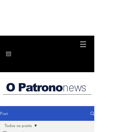
news
O Patrono
Post
Todos os posts