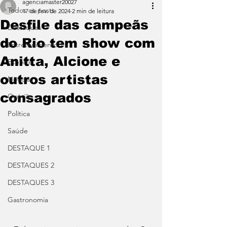
agenciamaster20027
Todos os posts
17 de fev. de 2024
2 min de leitura
Desfile das campeãs
Destaques
do Rio tem show com
Entretenimento
Anitta, Alcione e
Esporte
outros artistas
Notícias
consagrados
Opinião
Política
Saúde
DESTAQUE 1
DESTAQUES 2
DESTAQUES 3
Gastronomia