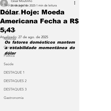
Cesar Moutinho
Todos os posts
26 de ago. de 2025
1 min de leitura
Dólar Hoje: Moeda
Destaques
Americana Fecha a R$
Entretenimento
5,43
Esporte
Atualizado:
27 de ago. de 2025
Notícias
Os fatores domésticos mantem 
Opinião
a estabilidade momentânea do 
dólar
Política
Saúde
DESTAQUE 1
DESTAQUES 2
DESTAQUES 3
Gastronomia