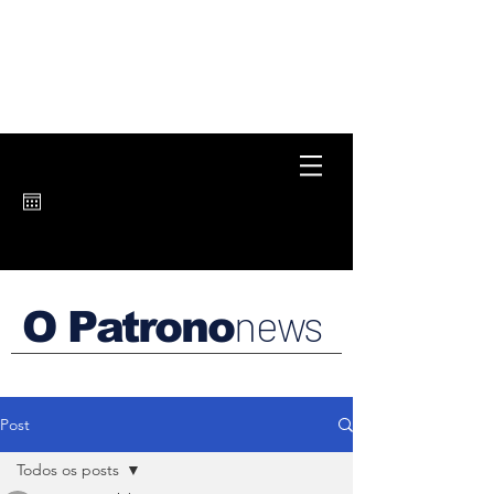
news
O Patrono
Post
Todos os posts