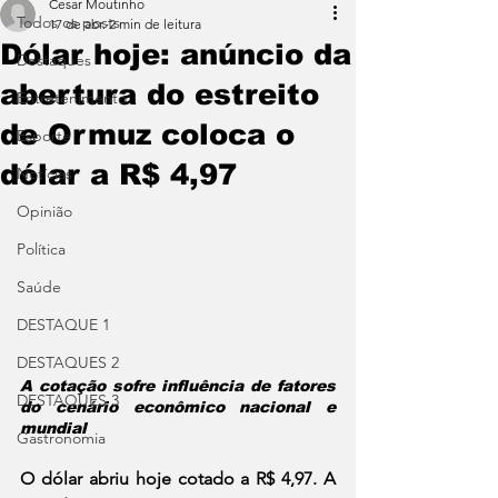
Cesar Moutinho
Todos os posts
17 de abr.
2 min de leitura
Dólar hoje: anúncio da
Destaques
abertura do estreito
Entretenimento
de Ormuz coloca o
Esporte
dólar a R$ 4,97
Notícias
Opinião
Política
Saúde
DESTAQUE 1
DESTAQUES 2
A cotação sofre influência de fatores 
DESTAQUES 3
do cenário econômico nacional e 
mundial
Gastronomia
O dólar abriu hoje cotado a R$ 4,97. A 