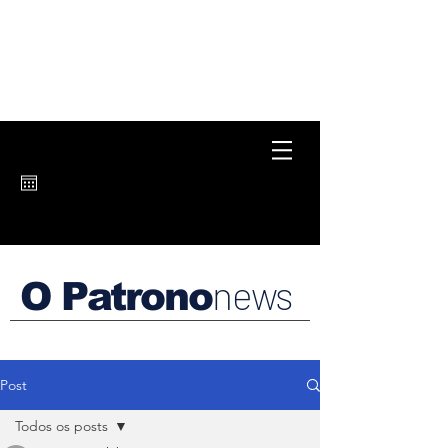
news
O Patrono
Post
Todos os posts