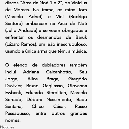
discos “Arca de Noé 1 e 2”, de Vinicius 
de Moraes. Na trama, os ratos Tom 
(Marcelo Adnet) e Vini (Rodrigo 
Santoro) embarcam na Arca de Noé 
(Julio Andrade) e se veem obrigados a 
enfrentar os desmandos de Baruk 
(Lázaro Ramos), um leão inescrupuloso, 
usando a única arma que têm, a música.
O elenco de dubladores também 
inclui Adriana Calcanhotto, 
Seu 
Jorge
, 
Alice Braga
, Gregório 
Duvivier, 
Bruno Gagliasso
, 
Giovanna 
Ewbank
, 
Eduardo Sterblitch
, 
Marcelo 
Serrado
, 
Débora Nascimento
, 
Babu 
Santana
, Chico César, Russo 
Passapusso, entre outros grandes 
nomes.
Notícias