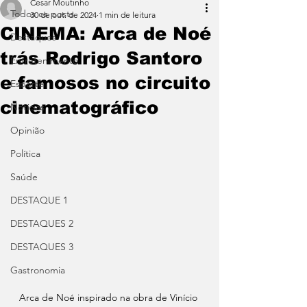
Cesar Moutinho
Todos os posts
30 de out. de 2024
1 min de leitura
CINEMA: Arca de Noé
Destaques
trás Rodrigo Santoro
Entretenimento
e famosos no circuito
Esporte
cinematográfico
Notícias
Opinião
Política
Saúde
DESTAQUE 1
DESTAQUES 2
DESTAQUES 3
Gastronomia
Arca de Noé inspirado na obra de Vinício 