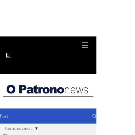
news
O Patrono
Post
Todos os posts