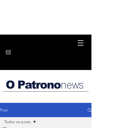
news
O Patrono
Post
Todos os posts