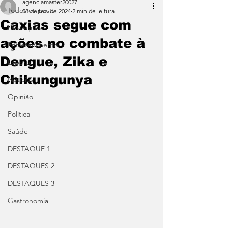
agenciamaster20027
Todos os posts
28 de fev. de 2024
2 min de leitura
Caxias segue com
Destaques
ações no combate à
Entretenimento
Dengue, Zika e
Esporte
Chikungunya
Notícias
Opinião
Política
Saúde
DESTAQUE 1
DESTAQUES 2
DESTAQUES 3
Gastronomia