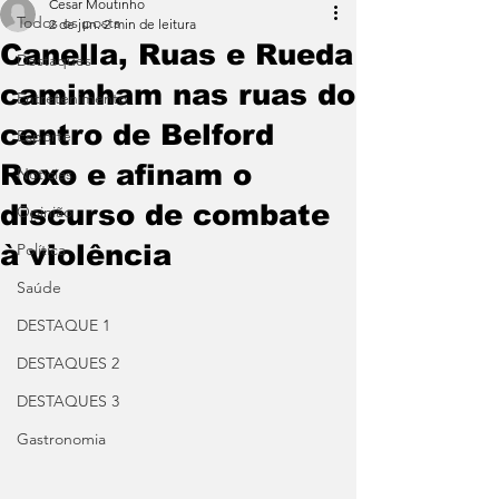
Cesar Moutinho
Todos os posts
2 de jun.
2 min de leitura
Canella, Ruas e Rueda
Destaques
caminham nas ruas do
Entretenimento
centro de Belford
Esporte
Roxo e afinam o
Notícias
discurso de combate
Opinião
à violência
Política
Saúde
DESTAQUE 1
DESTAQUES 2
DESTAQUES 3
Gastronomia