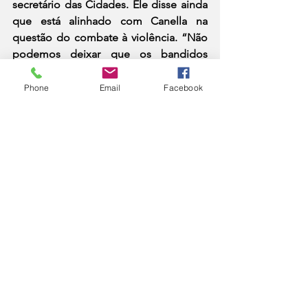
secretário das Cidades. Ele disse ainda 
que está alinhado com Canella na 
questão do combate à violência. “Não 
podemos deixar que os bandidos 
tomem conta do Estado do Rio de 
Janeiro. Estou  junto com o Canella 
Phone
Email
Facebook
nesta luta”, resumiu Ruas. “Canella e 
Ruas também podem contar comigo, 
pois precisamos frear esses bandidos 
que infernizam a vida da população”, 
emendou Rueda.
DESTAQUE 1
Política