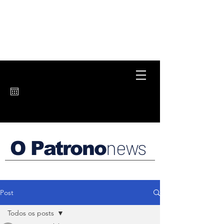
news
O Patrono
Post
Todos os posts