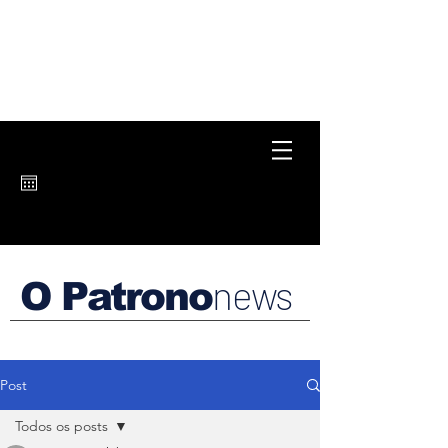
news
O Patrono
Post
Todos os posts