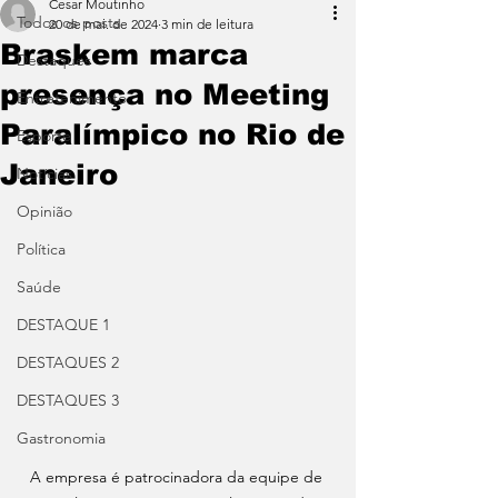
Cesar Moutinho
Todos os posts
20 de mai. de 2024
3 min de leitura
Braskem marca
Destaques
presença no Meeting
Entretenimento
Paralímpico no Rio de
Esporte
Janeiro
Notícias
Opinião
Política
Saúde
DESTAQUE 1
DESTAQUES 2
DESTAQUES 3
Gastronomia
A empresa é patrocinadora da equipe de 