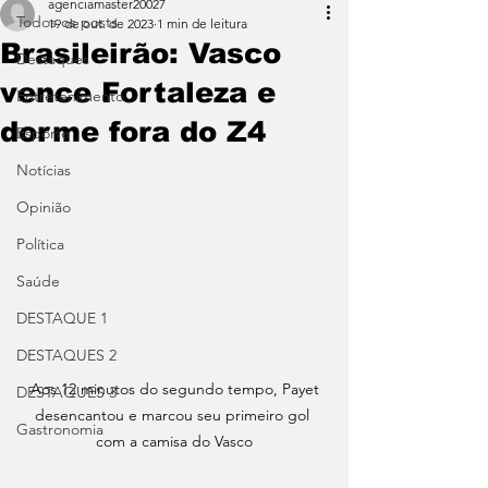
agenciamaster20027
Todos os posts
19 de out. de 2023
1 min de leitura
Brasileirão: Vasco
Destaques
vence Fortaleza e
Entretenimento
dorme fora do Z4
Esporte
Notícias
Opinião
Política
Saúde
DESTAQUE 1
DESTAQUES 2
 Aos 12 minutos do segundo tempo, Payet 
DESTAQUES 3
desencantou e marcou seu primeiro gol 
Gastronomia
com a camisa do Vasco