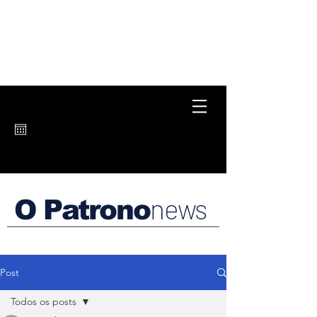
news
O Patrono
Post
Todos os posts