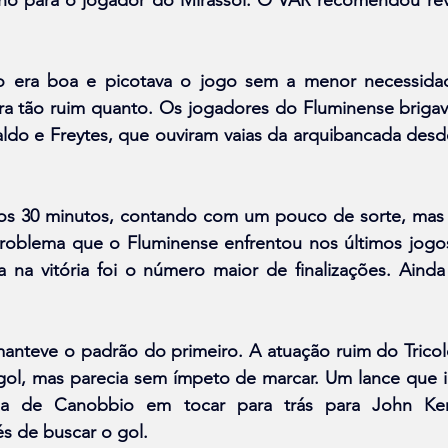
o era boa e picotava o jogo sem a menor necessidad
era tão ruim quanto. Os jogadores do Fluminense brigav
aldo e Freytes, que ouviram vaias da arquibancada desd
 aos 30 minutos, contando com um pouco de sorte, ma
 problema que o Fluminense enfrentou nos últimos jogos
 na vitória foi o número maior de finalizações. Ainda 
teve o padrão do primeiro. A atuação ruim do Tricol
ol, mas parecia sem ímpeto de marcar. Um lance que il
ha de Canobbio em tocar para trás para John Ken
és de buscar o gol.