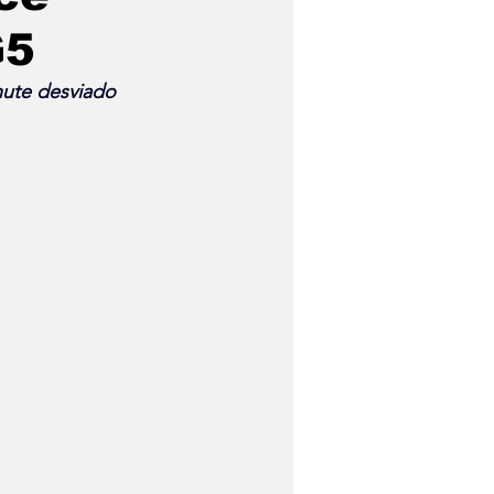
G5
hute desviado