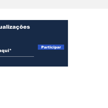
Obra garante a
Ema
preservação de 190
mús
milhões de litros de
ati
água por ano na
lid
Baixada Fluminense
can
ualizações
Participar
©
2021 opatrononews.com.br foi criado por Julio Moutinho
.