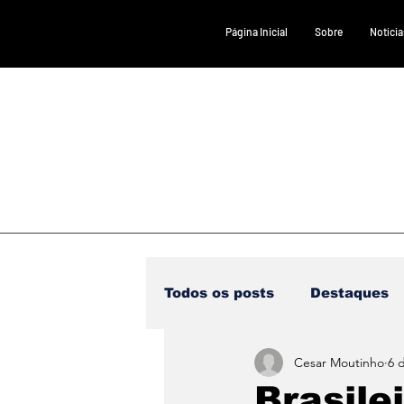
Página Inicial
Sobre
Notícia
Todos os posts
Destaques
Cesar Moutinho
6 
Saúde
DESTAQUE 1
Brasile