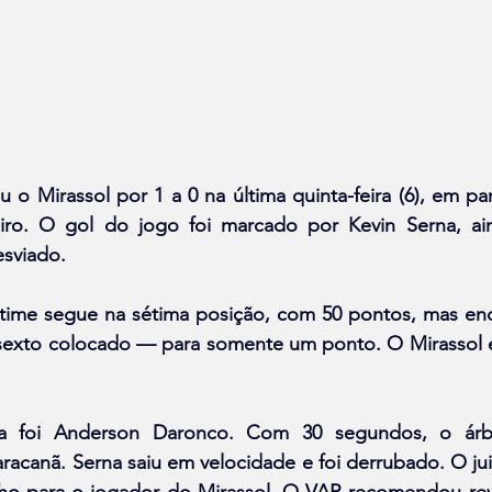
o Mirassol por 1 a 0 na última quinta-feira (6), em part
iro. O gol do jogo foi marcado por Kevin Serna, ain
esviado.
time segue na sétima posição, com 50 pontos, mas encur
exto colocado — para somente um ponto. O Mirassol é
 foi Anderson Daronco. Com 30 segundos, o árbi
canã. Serna saiu em velocidade e foi derrubado. O juiz
ho para o jogador do Mirassol. O VAR recomendou rev