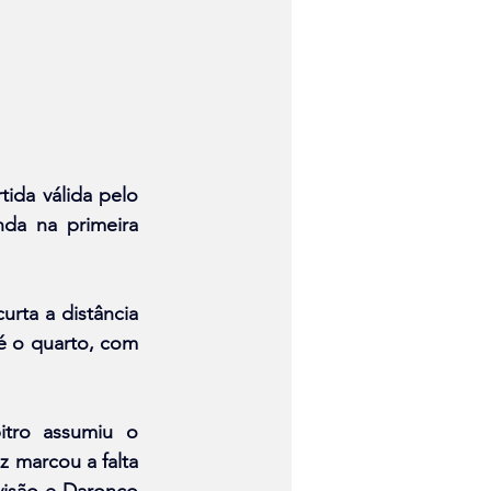
ida válida pelo 
da na primeira 
ta a distância 
 o quarto, com 
tro assumiu o 
 marcou a falta 
isão e Daronco 