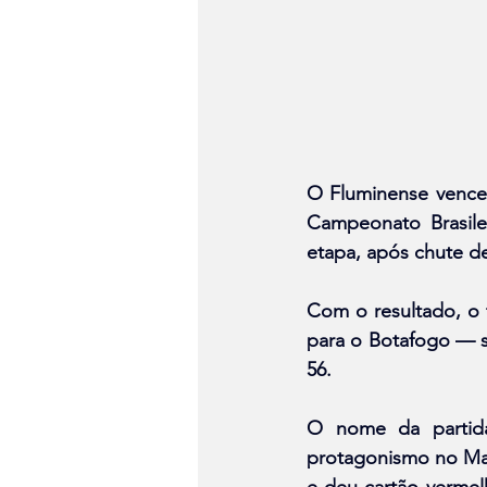
O Fluminense venceu 
Campeonato Brasile
etapa, após chute d
Com o resultado, o 
para o Botafogo — s
56.
O nome da partida
protagonismo no Mara
e deu cartão vermel