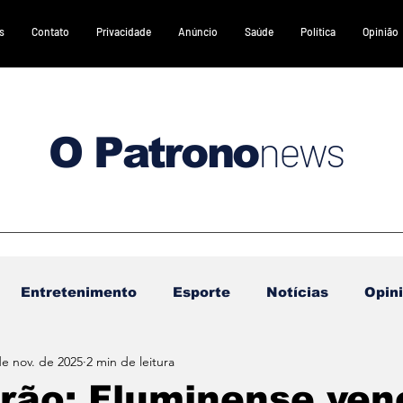
s
Contato
Privacidade
Anúncio
Saúde
Política
Opinião
news
O Patrono
Entretenimento
Esporte
Notícias
Opin
de nov. de 2025
2 min de leitura
DESTAQUES 2
DESTAQUES 3
Gastronomia
irão: Fluminense ven