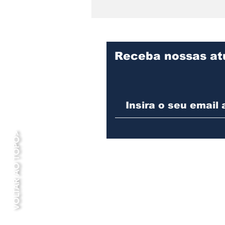
Duque de Caxias coloca
Guarda Armada nas
ruas com 141 agentes e
22 viaturas
Receba nossas at
VOLTAR AO TOPO>