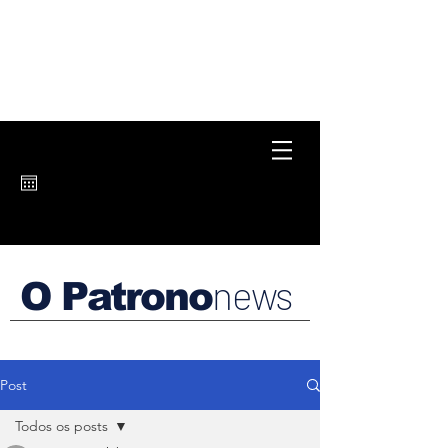
news
O Patrono
Post
Todos os posts