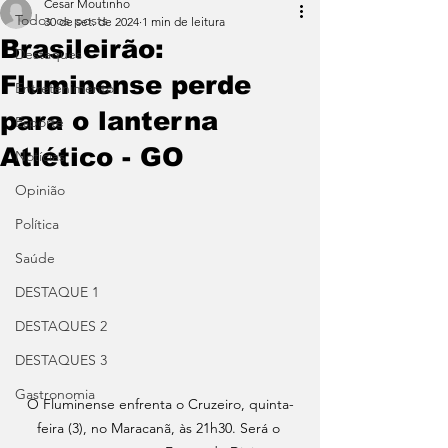
Cesar Moutinho
Todos os posts
30 de set. de 2024
1 min de leitura
Brasileirão:
Destaques
Fluminense perde
Entretenimento
para o lanterna
Esporte
Atlético - GO
Notícias
Opinião
Política
Saúde
DESTAQUE 1
DESTAQUES 2
DESTAQUES 3
Gastronomia
O Fluminense enfrenta o Cruzeiro, quinta-
feira (3), no Maracanã, às 21h30. Será o 