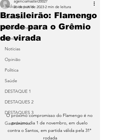
agenciamaster20027
Todos os posts
26 de out. de 2023
2 min de leitura
Brasileirão: Flamengo
Destaques
perde para o Grêmio
Entretenimento
de virada
Esporte
Notícias
Opinião
Política
Saúde
DESTAQUE 1
DESTAQUES 2
DESTAQUES 3
O próximo compromisso do Flamengo é no 
próximo dia 1 de novembro, em duelo 
Gastronomia
contra o Santos, em partida válida pela 31ª 
rodada