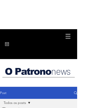
news
O Patrono
Post
Todos os posts