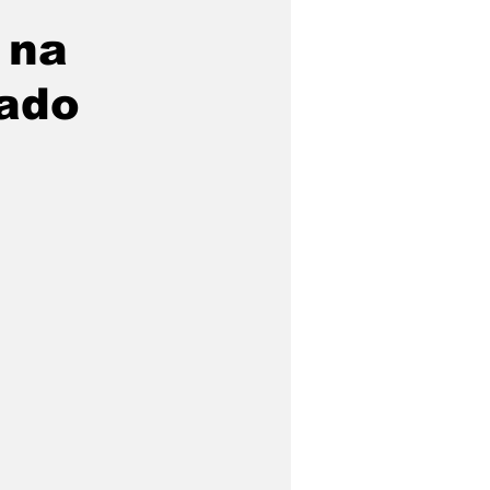
 na
cado