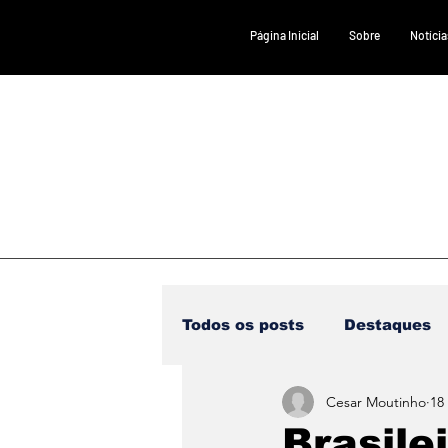
Página Inicial
Sobre
Notícia
Todos os posts
Destaques
Cesar Moutinho
18
Saúde
DESTAQUE 1
Brasile