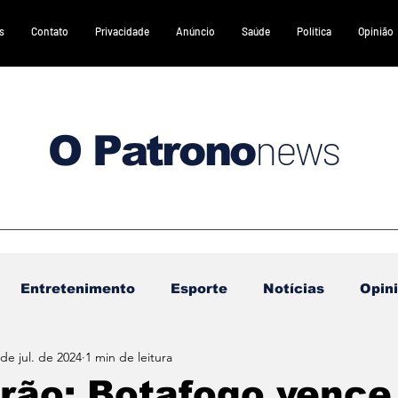
s
Contato
Privacidade
Anúncio
Saúde
Política
Opinião
news
O Patrono
Entretenimento
Esporte
Notícias
Opin
 de jul. de 2024
1 min de leitura
DESTAQUES 2
DESTAQUES 3
Gastronomia
irão: Botafogo vence