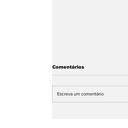
Comentários
Escreva um comentário
Tempo: Alerta máximo
de calor intenso, ventos
fortes e mudança
climática brusca em