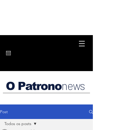
news
O Patrono
Post
Todos os posts