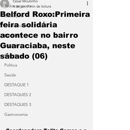
Cesar Moutinho
Todos os posts
4 de jun.
1 min de leitura
Belford Roxo:Primeira
Destaques
feira solidária
Entretenimento
acontece no bairro
Esporte
Guaraciaba, neste
Notícias
sábado (06)
Opinião
Política
Saúde
DESTAQUE 1
DESTAQUES 2
DESTAQUES 3
Gastronomia