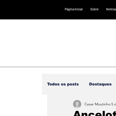
Página Inicial
Sobre
Notícia
Todos os posts
Destaques
Cesar Moutinho
5 d
Saúde
DESTAQUE 1
Ancelot