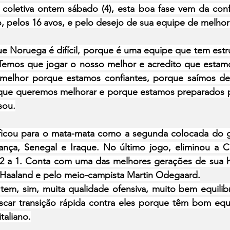
 coletiva ontem sábado (4), esta boa fase vem da confi
o, pelos 16 avos, e pelo desejo de sua equipe de melhor
e Noruega é difícil, porque é uma equipe que tem estru
 Temos que jogar o nosso melhor e acredito que esta
melhor porque estamos confiantes, porque saímos de u
que queremos melhorar e porque estamos preparados p
sou.
ficou para o mata-mata como a segunda colocada do gr
nça, Senegal e Iraque. No último jogo, eliminou a C
2 a 1. Conta com uma das melhores gerações de sua hist
g Haaland e pelo meio-campista Martin Odegaard.
em, sim, muita qualidade ofensiva, muito bem equilib
buscar transição rápida contra eles porque têm bom equ
taliano.