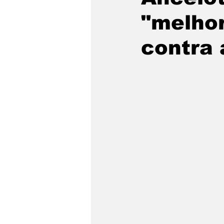
"melho
contra