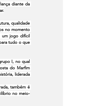
ança diante da 
ar.
tura, qualidade 
mos no momento 
m jogo difícil 
ara tudo o que 
upo I, no qual 
osta do Marfim 
ória, liderada 
rada, também é 
ilíbrio no meio-