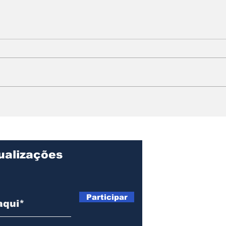
Copa do Brasil: Vasco
Edu
vence Fluminense e se
Rox
classifica para às
"Fo
quartas de final
Soc
pro
Mun
ualizações
Participar