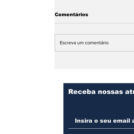
Comentários
Escreva um comentário
Modernização de
estação de tratamento
reforça abastecimento
de água Caxias
Receba nossas at