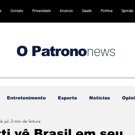
s
Contato
Privacidade
Anúncio
Saúde
Política
Opinião
news
O Patrono
Entretenimento
Esporte
Notícias
Opin
e jul.
2 min de leitura
DESTAQUES 2
DESTAQUES 3
Gastronomia
ti vê Brasil em seu