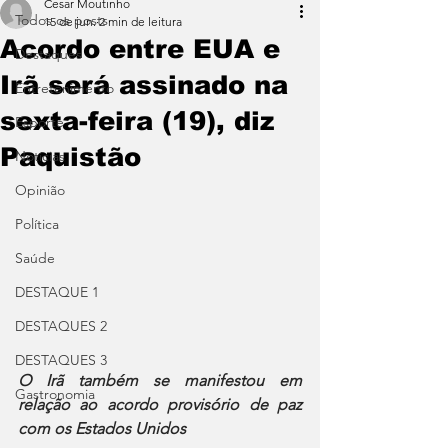
Cesar Moutinho
Todos os posts
15 de jun.
2 min de leitura
Acordo entre EUA e
Destaques
Irã será assinado na
Entretenimento
sexta-feira (19), diz
Esporte
Paquistão
Notícias
Opinião
Política
Saúde
DESTAQUE 1
DESTAQUES 2
DESTAQUES 3
O Irã também se manifestou em 
Gastronomia
relação ao acordo provisório de paz 
com os Estados Unidos