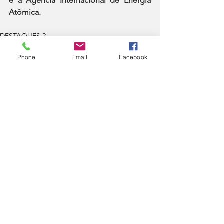
e a Agência Internacional de Energia 
Atômica.
DESTAQUES 2
Política
Phone
Email
Facebook
Ver tudo
Posts recentes