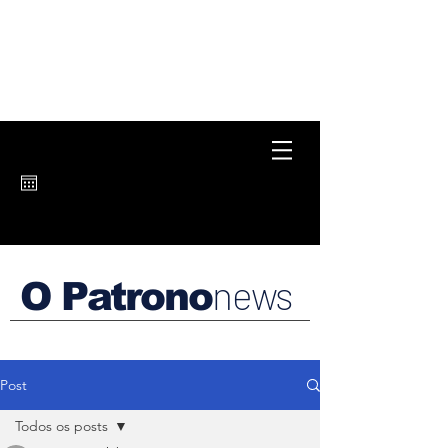
news
O Patrono
Post
Todos os posts